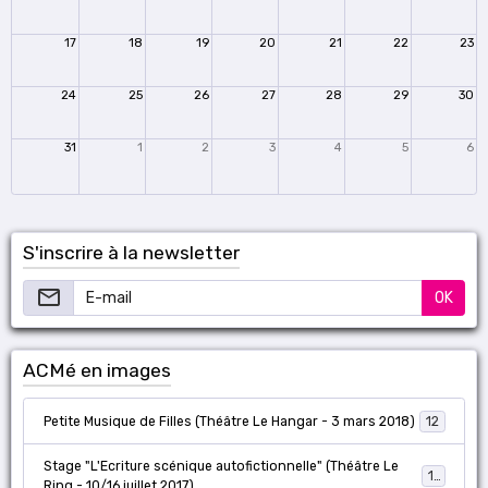
17
18
19
20
21
22
23
24
25
26
27
28
29
30
31
1
2
3
4
5
6
S'inscrire à la newsletter
OK
ACMé en images
Petite Musique de Filles (Théâtre Le Hangar - 3 mars 2018)
12
Stage "L'Ecriture scénique autofictionnelle" (Théâtre Le
18
Ring - 10/16 juillet 2017)