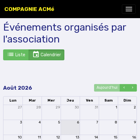
COMPAGNIE ACMé
Événements organisés par
l'association
Liste
Calendrier
Août 2026
Aujourd'hui
Lun
Mar
Mer
Jeu
Ven
Sam
Dim
27
28
29
30
31
1
2
3
4
5
6
7
8
9
10
11
12
13
14
15
16